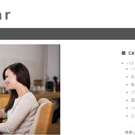
CA
バス
バ
生
食
ブ
運
バ
エ