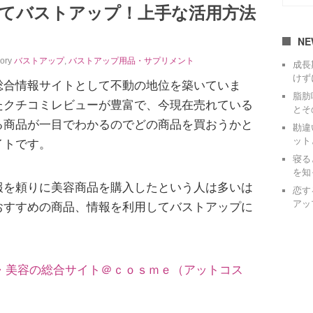
てバストアップ！上手な活用方法
NE
gory
バストアップ
,
バストアップ用品・サプリメント
成長
けず
総合情報サイトとして不動の地位を築いていま
脂肪
たクチコミレビューが豊富で、今現在売れている
とそ
る商品が一目でわかるのでどの商品を買おうかと
勘違
ット
イトです。
寝る
を知
報を頼りに美容商品を購入したという人は多いは
恋す
アッ
おすすめの商品、情報を利用してバストアップに
・美容の総合サイト＠ｃｏｓｍｅ（アットコス