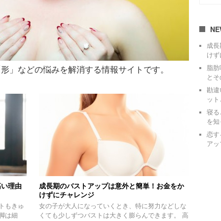
NE
成長
けず
脂肪
」「形」などの悩みを解消する情報サイトです。
とそ
勘違
ット
寝る
を知
恋す
アッ
高い理由
成長期のバストアップは意外と簡単！お金をか
けずにチャレンジ
トもきゅ
女の子が大人になっていくとき、特に努力などしな
脚は細
くても少しずつバストは大きく膨らんできます。 高