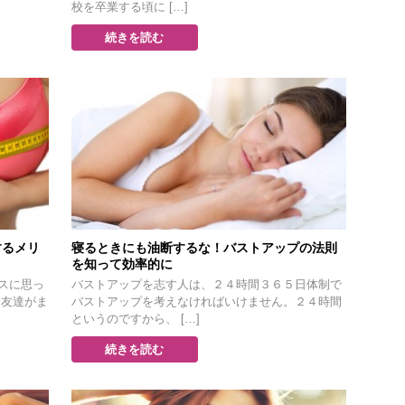
校を卒業する頃に […]
続きを読む
するメリ
寝るときにも油断するな！バストアップの法則
を知って効率的に
スに思っ
バストアップを志す人は、２４時間３６５日体制で
お友達がま
バストアップを考えなければいけません。２４時間
というのですから、 […]
続きを読む