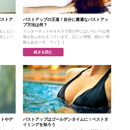
バストア
バストアップの王道！自分に最適なバストアッ
プ方法は何？
もしたい
インターネットやＳＮＳで世の中にはいろいろな情
欲しい！
報があふれかえっています。正しい情報、細かい情
報もある一方、ウソ […]
続きを読む
ットやデ
バストアップはゴールデンタイムに！ベストタ
イミングを知ろう