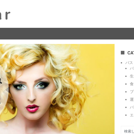
CA
バス
バ
生
食
ブ
運
バ
エ