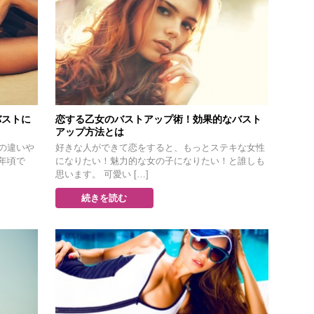
バストに
恋する乙女のバストアップ術！効果的なバスト
アップ方法とは
の違いや
好きな人ができて恋をすると、もっとステキな女性
年頃で
になりたい！魅力的な女の子になりたい！と誰しも
思います。 可愛い […]
続きを読む