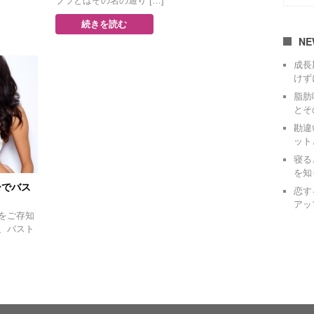
ブラとはその名の通り […]
続きを読む
NE
成長
けず
脂肪
とそ
勘違
ット
寝る
を知
ーでバス
恋す
アッ
をご存知
、バスト