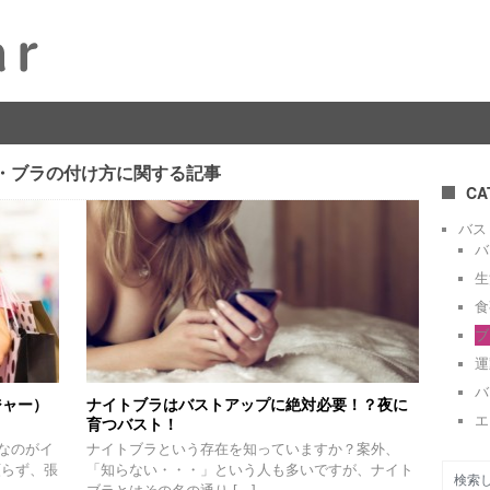
・ブラの付け方に関する記事
CA
バス
バ
生
食
ブ
運
バ
ジャー）
ナイトブラはバストアップに絶対必要！？夜に
エ
育つバスト！
なのがイ
ナイトブラという存在を知っていますか？案外、
頼らず、張
「知らない・・・」という人も多いですが、ナイト